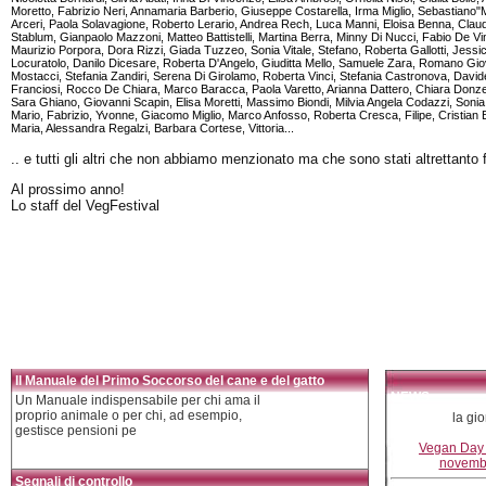
Moretto, Fabrizio Neri, Annamaria Barberio, Giuseppe Costarella, Irma Miglio, Sebastiano"M
Arceri, Paola Solavagione, Roberto Lerario, Andrea Rech, Luca Manni, Eloisa Benna, Claud
Stablum, Gianpaolo Mazzoni, Matteo Battistelli, Martina Berra, Minny Di Nucci, Fabio De Vin
Maurizio Porpora, Dora Rizzi, Giada Tuzzeo, Sonia Vitale, Stefano, Roberta Gallotti, Jess
Locuratolo, Danilo Dicesare, Roberta D'Angelo, Giuditta Mello, Samuele Zara, Romano Gio
Mostacci, Stefania Zandiri, Serena Di Girolamo, Roberta Vinci, Stefania Castronova, David
Franciosi, Rocco De Chiara, Marco Baracca, Paola Varetto, Arianna Dattero, Chiara Donzella
Sara Ghiano, Giovanni Scapin, Elisa Moretti, Massimo Biondi, Milvia Angela Codazzi, Sonia V
Mario, Fabrizio, Yvonne, Giacomo Miglio, Marco Anfosso, Roberta Cresca, Filipe, Cristian 
Maria, Alessandra Regalzi, Barbara Cortese, Vittoria...
.. e tutti gli altri che non abbiamo menzionato ma che sono stati altrettanto
Al prossimo anno!
Lo staff del VegFestival
Il Manuale del Primo Soccorso del cane e del gatto
NEWS
Un Manuale indispensabile per chi ama il
proprio animale o per chi, ad esempio,
la gi
gestisce pensioni pe
Vegan Day 
novembre
Segnali di controllo