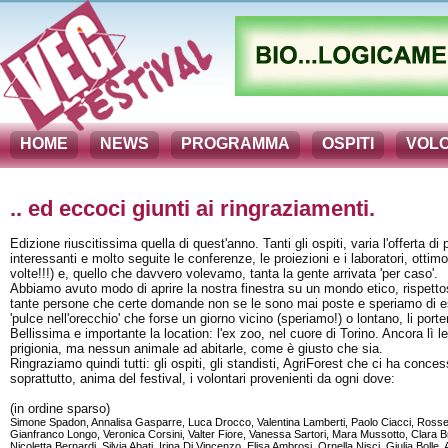
HOME
NEWS
PROGRAMMA
OSPITI
VOLO
.. ed eccoci giunti ai ringraziamenti.
Edizione riuscitissima quella di quest'anno. Tanti gli ospiti, varia l'offerta di
interessanti e molto seguite le conferenze, le proiezioni e i laboratori, ottimo i
volte!!!) e, quello che davvero volevamo, tanta la gente arrivata 'per caso'.
Abbiamo avuto modo di aprire la nostra finestra su un mondo etico, rispetto
tante persone che certe domande non se le sono mai poste e speriamo di es
'pulce nell'orecchio' che forse un giorno vicino (speriamo!) o lontano, li port
Bellissima e importante la location: l'ex zoo, nel cuore di Torino. Ancora lì l
prigionia, ma nessun animale ad abitarle, come è giusto che sia.
Ringraziamo quindi tutti: gli ospiti, gli standisti, AgriForest che ci ha conce
soprattutto, anima del festival, i volontari provenienti da ogni dove:
(in ordine sparso)
Simone Spadon, Annalisa Gasparre, Luca Drocco, Valentina Lamberti, Paolo Ciacci, Rosse
Gianfranco Longo, Veronica Corsini, Valter Fiore, Vanessa Sartori, Mara Mussotto, Clara Br
Nicoletta Bernardi, Silvia Abati, Irina Di Vincenzo, Elisa Ambrosi, Ornella Nisci, Giulia Bolle