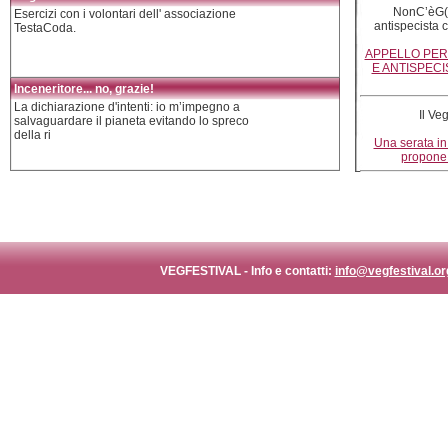
NonC’èG(i
Esercizi con i volontari dell' associazione
antispecista c
TestaCoda.
APPELLO PER 
E ANTISPEC
Inceneritore... no, grazie!
La dichiarazione d'intenti: io m’impegno a
Il Veg
salvaguardare il pianeta evitando lo spreco
della ri
Una serata in
propone 
VEGFESTIVAL - Info e contatti:
info@vegfestival.or