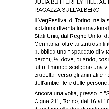
JULIA BUTTERFLY HILL, AU
RAGAZZA SULL'ALBERO"
Il VegFestival di Torino, nella
edizione diventa internazionale
Stati Uniti, dal Regno Unito, da
Germania, oltre ai tanti ospiti 
pubblico uno " spaccato di vi
perchï¿½, dove, quando, così 
tutto il mondo scelgono una v
crudeltà" verso gli animali e r
dell'ambiente e delle persone.
Ancora una volta, presso lo "S
Cigna 211, Torino, dal 16 al 1
di mattina alle due di notte q