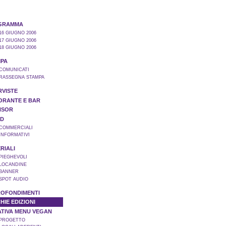
GRAMMA
16 GIUGNO 2006
17 GIUGNO 2006
18 GIUGNO 2006
PA
 COMUNICATI
 RASSEGNA STAMPA
RVISTE
ORANTE E BAR
NSOR
ND
 COMMERCIALI
 INFORMATIVI
RIALI
 PIEGHEVOLI
 LOCANDINE
 BANNER
 SPOT AUDIO
OFONDIMENTI
HIE EDIZIONI
IATIVA MENU VEGAN
 PROGETTO