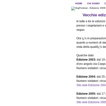
HOME
CHI SIAMO
C
Vecchie ediz
In tutte e tre le edizio
presso i vegetariani e
vegan.
Ora ï¿½ in preparazione
quanto a numero di sta
vista della qualitï¿½ deg
Qualche dato:
Edizione 2003:
dal 19 
d'oro angolo via Ceppi
Numero visitatori: circ
Edizione 2004:
dal 25 
Numero visitatori: circ
Sito web Edizione 200
Edizione 2005:
dal 17 
Numero visitatori: circ
Sito web Edizione 200