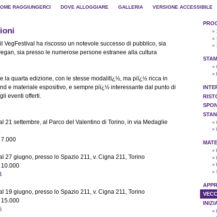
OME RAGGIUNGERCI
DOVE ALLOGGIARE
GALLERIA
VERSIONE ACCESSIBILE
PRO
ioni
» 
» 
ni il VegFestival ha riscosso un notevole successo di pubblico, sia
» 
 vegan, sia presso le numerose persone estranee alla cultura
STAM
»
»
 la quarta edizione, con le stesse modalitï¿½, ma piï¿½ ricca in
nd e materiale espositivo, e sempre piï¿½ interessante dal punto di
INTE
li eventi offerti.
RIST
SPO
STA
al 21 settembre, al Parco del Valentino di Torino, in via Medaglie
»
»
.
a 7.000
MATE
»
al 27 giugno, presso lo Spazio 211, v. Cigna 211, Torino
»
a 10.000
»
»
4
APPR
al 19 giugno, presso lo Spazio 211, v. Cigna 211, Torino
VECC
a 15.000
INIZ
5
»