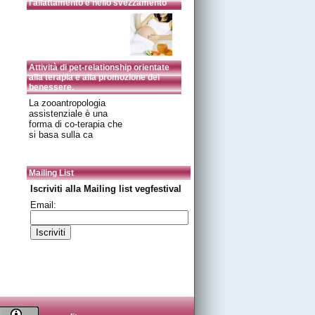
l'allattamento e nello svezzamento
Attività di pet-relationship orientate
alla terapia e alla promozione del
benessere.
La zooantropologia
assistenziale è una
forma di co-terapia che
si basa sulla ca
Mailing List
Iscriviti alla Mailing list vegfestival
Email: