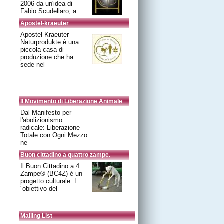
2006 da un'idea di
Fabio Scudellaro, a
Apostel-kraeuter
Apostel Kraeuter
Naturprodukte è una
piccola casa di
produzione che ha
sede nel
Il Movimento di Liberazione Animale
Dal Manifesto per
l'abolizionismo
radicale: Liberazione
Totale con Ogni Mezzo
ne
Buon cittadino a quattro zampe.
Il Buon Cittadino a 4
Zampe® (BC4Z) è un
progetto culturale. L
´obiettivo del
Mailing List